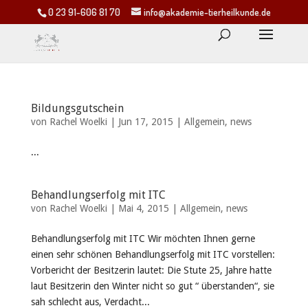
0 23 91-606 81 70
info@akademie-tierheilkunde.de
Bildungsgutschein
von
Rachel Woelki
|
Jun 17, 2015
|
Allgemein
,
news
...
Behandlungserfolg mit ITC
von
Rachel Woelki
|
Mai 4, 2015
|
Allgemein
,
news
Behandlungserfolg mit ITC Wir möchten Ihnen gerne
einen sehr schönen Behandlungserfolg mit ITC vorstellen:
Vorbericht der Besitzerin lautet: Die Stute 25, Jahre hatte
laut Besitzerin den Winter nicht so gut “ überstanden“, sie
sah schlecht aus, Verdacht...