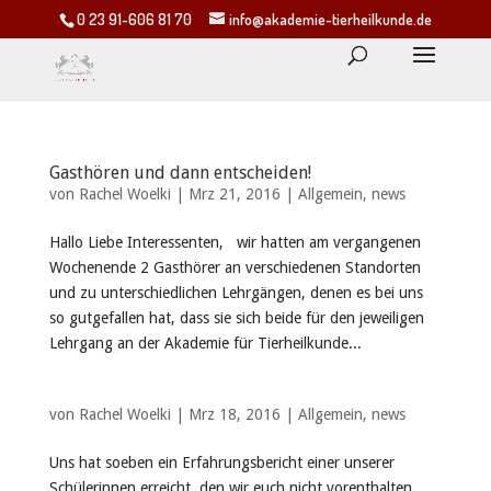
0 23 91-606 81 70
info@akademie-tierheilkunde.de
Gasthören und dann entscheiden!
von
Rachel Woelki
|
Mrz 21, 2016
|
Allgemein
,
news
Hallo Liebe Interessenten, wir hatten am vergangenen
Wochenende 2 Gasthörer an verschiedenen Standorten
und zu unterschiedlichen Lehrgängen, denen es bei uns
so gutgefallen hat, dass sie sich beide für den jeweiligen
Lehrgang an der Akademie für Tierheilkunde...
von
Rachel Woelki
|
Mrz 18, 2016
|
Allgemein
,
news
Uns hat soeben ein Erfahrungsbericht einer unserer
Schülerinnen erreicht, den wir euch nicht vorenthalten